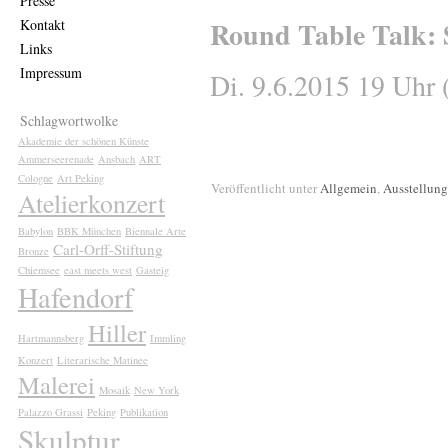
Presse
Round Table Talk: 
Kontakt
Links
Impressum
Di. 9.6.2015 19 Uhr 
Schlagwortwolke
Akademie der schönen Künste
Ammerseerenade
Ansbach
ART
Cologne
Art Peking
Veröffentlicht unter
Allgemein
,
Ausstellung
Atelierkonzert
Babylon
BBK München
Biennale Arte
Carl-Orff-Stiftung
Bronze
Chiemsee
east meets west
Gasteig
Hafendorf
Hiller
Hartmannsberg
Immling
Konzert
Literarische Matinee
Malerei
Mosaik
New York
Palazzo Grassi
Peking
Publikation
Skulptur