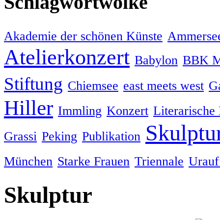
Schlagwortwolke
Akademie der schönen Künste
Ammersee
Atelierkonzert
Babylon
BBK M
Stiftung
Chiemsee
east meets west
Ga
Hiller
Immling
Konzert
Literarische
Skulptu
Grassi
Peking
Publikation
München
Starke Frauen
Triennale
Urauf
Skulptur