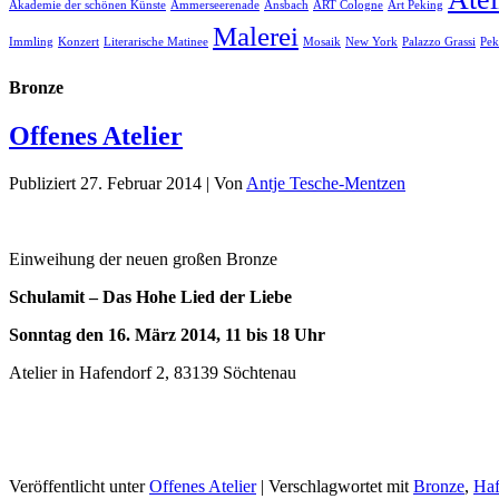
Akademie der schönen Künste
Ammerseerenade
Ansbach
ART Cologne
Art Peking
Malerei
Immling
Konzert
Literarische Matinee
Mosaik
New York
Palazzo Grassi
Pek
Bronze
Offenes Atelier
Publiziert
27. Februar 2014
|
Von
Antje Tesche-Mentzen
Einweihung der neuen großen Bronze
Schulamit – Das Hohe Lied der Liebe
Sonntag den 16. März 2014, 11 bis 18 Uhr
Atelier in Hafendorf 2, 83139 Söchtenau
Veröffentlicht unter
Offenes Atelier
|
Verschlagwortet mit
Bronze
,
Haf