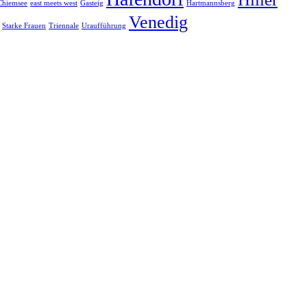
Chiemsee
east meets west
Gasteig
Hartmannsberg
Venedig
Starke Frauen
Triennale
Uraufführung