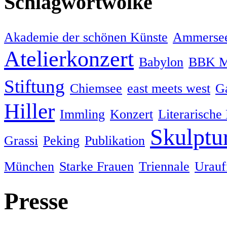
Schlagwortwolke
Akademie der schönen Künste
Ammersee
Atelierkonzert
Babylon
BBK M
Stiftung
Chiemsee
east meets west
Ga
Hiller
Immling
Konzert
Literarische
Skulptu
Grassi
Peking
Publikation
München
Starke Frauen
Triennale
Urauf
Presse