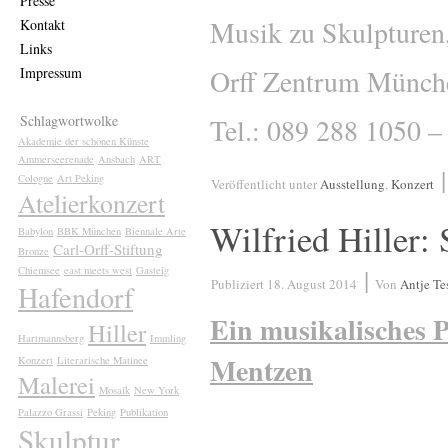
Presse
Musik zu Skulpturen
Kontakt
Links
Impressum
Orff Zentrum Münche
Schlagwortwolke
Tel.: 089 288 1050 –
Akademie der schönen Künste
Ammerseerenade
Ansbach
ART
Cologne
Art Peking
Veröffentlicht unter
Ausstellung
,
Konzert
Atelierkonzert
Wilfried Hiller:
Babylon
BBK München
Biennale Arte
Carl-Orff-Stiftung
Bronze
|
Chiemsee
east meets west
Gasteig
Publiziert
18. August 2014
Von
Antje T
Hafendorf
Ein musikalisches P
Hiller
Hartmannsberg
Immling
Mentzen
Konzert
Literarische Matinee
Malerei
Mosaik
New York
Palazzo Grassi
Peking
Publikation
Skulptur