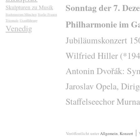
Sonntag der 7. Dez
Skulpturen zu Musik
Stadtmuseum München
Starke Frauen
Philharmonie im G
Triennale
Uraufführung
Venedig
Jubiläumskonzert 15
Wilfried Hiller (*19
Antonin Dvořák: Sym
Jaroslav Opela, Dirig
Staffelseechor Mur
|
Veröffentlicht unter
Allgemein
,
Konzert