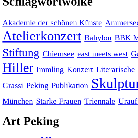
Schlagwortwolke
Akademie der schönen Künste
Ammersee
Atelierkonzert
Babylon
BBK M
Stiftung
Chiemsee
east meets west
Ga
Hiller
Immling
Konzert
Literarische
Skulptu
Grassi
Peking
Publikation
München
Starke Frauen
Triennale
Urauf
Art Peking