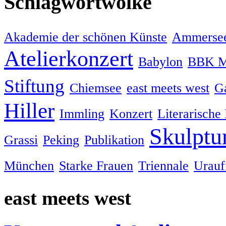
Schlagwortwolke
Akademie der schönen Künste
Ammersee
Atelierkonzert
Babylon
BBK M
Stiftung
Chiemsee
east meets west
Ga
Hiller
Immling
Konzert
Literarische
Skulptu
Grassi
Peking
Publikation
München
Starke Frauen
Triennale
Urauf
east meets west