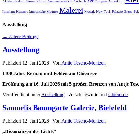
Akademie der schönen Künste
Ammerseerenade
Ansbach
ART Cologne
Art Peking
Malerei
Immling
Konzert
Literarische Matinee
Mosaik
New York
Palazzo Grassi
Pek
Ausstellung
←
Ältere Beiträge
Ausstellung
Publiziert
12. Juni 2026
|
Von
Antje Tesche-Mentzen
1100 Jahre Bernau und Felden am Chiemsee
Eröffnung am 16. Juli 2026
mit 5 großen Bronzen von Antje Tesc
Veröffentlicht unter
Ausstellung
|
Verschlagwortet mit
Chiemsee
Samuelis Baumgarte Galerie, Bielefeld
Publiziert
12. Juni 2026
|
Von
Antje Tesche-Mentzen
„Dissonanzen des Lichts“