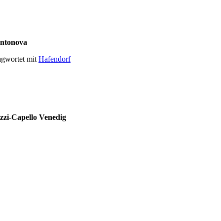
Antonova
agwortet mit
Hafendorf
izzi-Capello Venedig