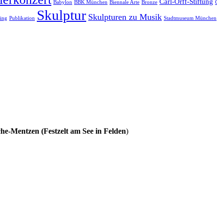
Carl-Orff-Stiftung
Babylon
BBK München
Biennale Arte
Bronze
Skulptur
Skulpturen zu Musik
ing
Publikation
Stadtmuseum München
he-Mentzen (Festzelt am See in Felden
)