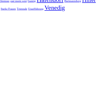
Chiemsee
east meets west
Gasteig
Hartmannsberg
Venedig
Starke Frauen
Triennale
Uraufführung