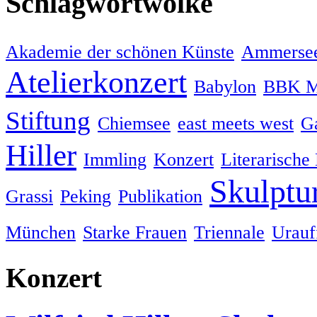
Schlagwortwolke
Akademie der schönen Künste
Ammersee
Atelierkonzert
Babylon
BBK M
Stiftung
Chiemsee
east meets west
Ga
Hiller
Immling
Konzert
Literarische
Skulptu
Grassi
Peking
Publikation
München
Starke Frauen
Triennale
Urauf
Konzert