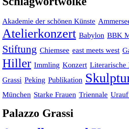
Schlagwortwolke
Akademie der schönen Künste
Ammersee
Atelierkonzert
Babylon
BBK M
Stiftung
Chiemsee
east meets west
Ga
Hiller
Immling
Konzert
Literarische
Skulptu
Grassi
Peking
Publikation
München
Starke Frauen
Triennale
Urauf
Palazzo Grassi