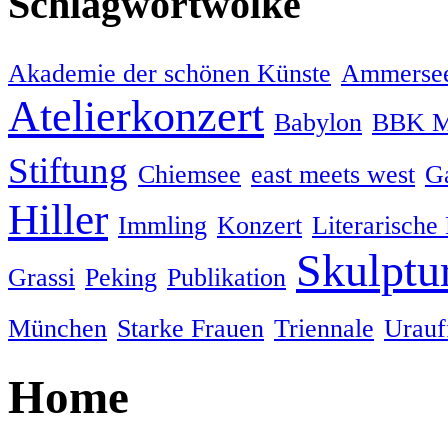
Schlagwortwolke
Akademie der schönen Künste
Ammersee
Atelierkonzert
Babylon
BBK M
Stiftung
Chiemsee
east meets west
Ga
Hiller
Immling
Konzert
Literarische
Skulptu
Grassi
Peking
Publikation
München
Starke Frauen
Triennale
Urauf
Home