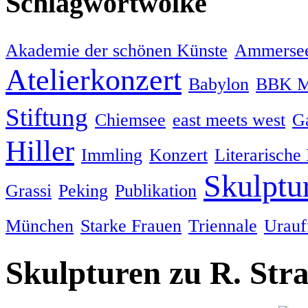
Schlagwortwolke
Akademie der schönen Künste
Ammersee
Atelierkonzert
Babylon
BBK M
Stiftung
Chiemsee
east meets west
Ga
Hiller
Immling
Konzert
Literarische
Skulptu
Grassi
Peking
Publikation
München
Starke Frauen
Triennale
Urauf
Skulpturen zu R. Str