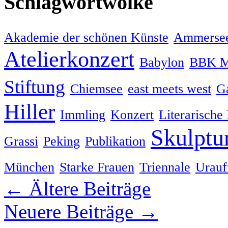
Schlagwortwolke
Akademie der schönen Künste
Ammersee
Atelierkonzert
Babylon
BBK M
Stiftung
Chiemsee
east meets west
Ga
Hiller
Immling
Konzert
Literarische
Skulptu
Grassi
Peking
Publikation
München
Starke Frauen
Triennale
Urauf
←
Ältere Beiträge
Neuere Beiträge
→